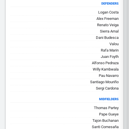
DEFENDERS
Logan Costa
Alex Freeman
Renato Veiga
Sierra Arnal
Dani Budesca
Valou
Rafa Marin
Juan Foyth
Alfonso Pedraza
Willy Kambwala
Pau Navarro
Santiago Mouriño
Sergi Cardona
MIDFIELDERS
Thomas Partey
Pape Gueye
Tajon Buchanan
Santi Comesaña