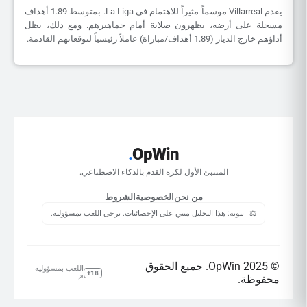
يقدم Villarreal موسماً مثيراً للاهتمام في La Liga. بمتوسط 1.89 أهداف
مسجلة على أرضه، يظهرون صلابة أمام جماهيرهم. ومع ذلك، يظل
أداؤهم خارج الديار (1.89 أهداف/مباراة) عاملاً رئيسياً لتوقعاتهم القادمة.
.
OpWin
المتنبئ الأول لكرة القدم بالذكاء الاصطناعي.
من نحن
الخصوصية
الشروط
⚖️
تنويه: هذا التحليل مبني على الإحصائيات. يرجى اللعب بمسؤولية.
© 2025 OpWin. جميع الحقوق
اللعب بمسؤولية
18+
محفوظة.
↗