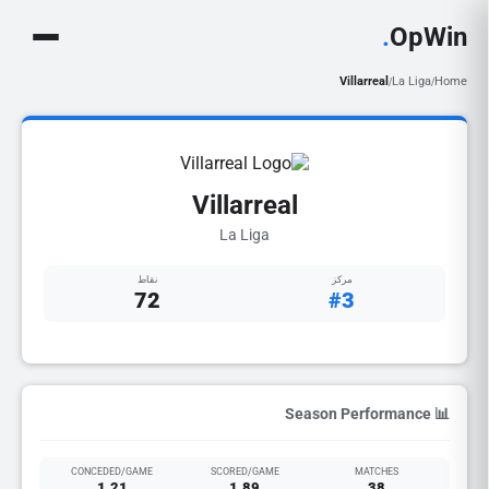
.
OpWin
Villarreal
La Liga
Home
/
/
Villarreal
La Liga
مركز
نقاط
72
#3
📊 Season Performance
CONCEDED/GAME
SCORED/GAME
MATCHES
1.21
1.89
38