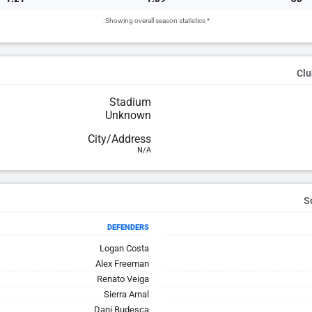
* Showing overall season statistics.
Clu
Stadium
Unknown
City/Address
N/A
DEFENDERS
Logan Costa
Alex Freeman
Renato Veiga
Sierra Arnal
Dani Budesca