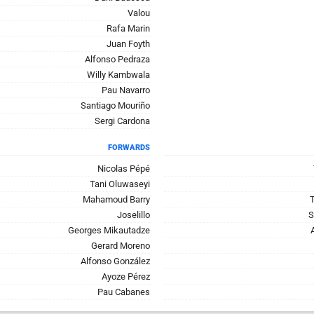
Valou
Rafa Marin
Juan Foyth
Alfonso Pedraza
Willy Kambwala
Pau Navarro
Santiago Mouriño
Sergi Cardona
FORWARDS
Nicolas Pépé
Tani Oluwaseyi
Mahamoud Barry
Joselillo
S
Georges Mikautadze
Gerard Moreno
Alfonso González
Ayoze Pérez
Pau Cabanes