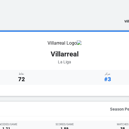
Vil
Villarreal
La Liga
مركز
نقاط
72
#3
NCEDED/GAME
SCORED/GAME
MATCHES
1.21
1.89
38