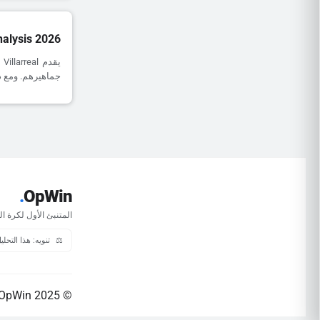
nalysis 2026
جماهيرهم. ومع ذلك، يظل أداؤهم خارج
.
OpWin
المتنبئ الأول لكرة ال
⚖️
تنويه: هذا التحل
© 2025 OpWin. جميع الحقوق محفوظة.