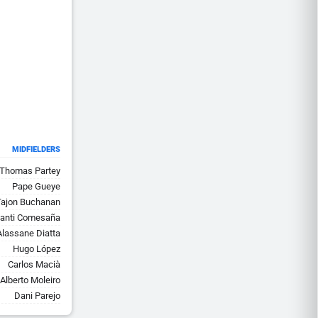
MIDFIELDERS
Thomas Partey
Pape Gueye
Tajon Buchanan
anti Comesaña
Alassane Diatta
Hugo López
Carlos Macià
Alberto Moleiro
Dani Parejo