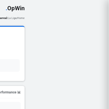
.
OpWin
larreal
La Liga
Home
/
/
📊 Season Performance