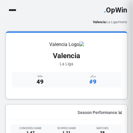
.
OpWin
Valencia
La Liga
Home
/
/
Valencia
La Liga
مركز
نقاط
49
#9
📊 Season Performance
CONCEDED/GAME
SCORED/GAME
MATCHES
1.47
1.21
38