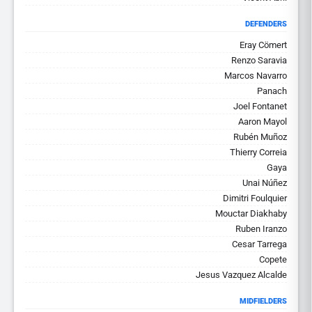
DEFENDERS
Eray Cömert
Renzo Saravia
Marcos Navarro
Panach
Joel Fontanet
Aaron Mayol
Rubén Muñoz
Thierry Correia
Gaya
Unai Núñez
Dimitri Foulquier
Mouctar Diakhaby
Ruben Iranzo
Cesar Tarrega
Copete
Jesus Vazquez Alcalde
MIDFIELDERS