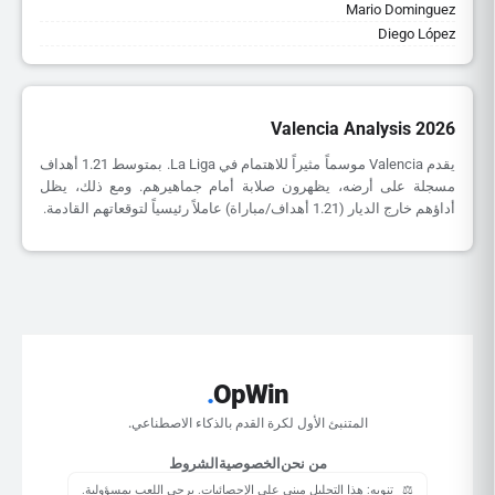
Mario Dominguez
Diego López
Valencia Analysis 2026
يقدم Valencia موسماً مثيراً للاهتمام في La Liga. بمتوسط 1.21 أهداف
مسجلة على أرضه، يظهرون صلابة أمام جماهيرهم. ومع ذلك، يظل
أداؤهم خارج الديار (1.21 أهداف/مباراة) عاملاً رئيسياً لتوقعاتهم القادمة.
.
OpWin
المتنبئ الأول لكرة القدم بالذكاء الاصطناعي.
من نحن
الخصوصية
الشروط
⚖️
تنويه: هذا التحليل مبني على الإحصائيات. يرجى اللعب بمسؤولية.