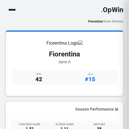
.
OpWin
Fiorentina
Serie A
Home
/
/
Fiorentina
Serie A
مركز
نقاط
42
#15
📊 Season Performance
CONCEDED/GAME
SCORED/GAME
MATCHES
1.32
1.11
38