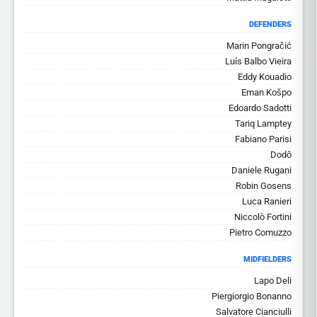
DEFENDERS
Marin Pongračić
Luís Balbo Vieira
Eddy Kouadio
Eman Košpo
Edoardo Sadotti
Tariq Lamptey
Fabiano Parisi
Dodô
Daniele Rugani
Robin Gosens
Luca Ranieri
Niccolò Fortini
Pietro Comuzzo
MIDFIELDERS
Lapo Deli
Piergiorgio Bonanno
Salvatore Cianciulli