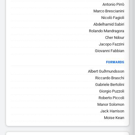
Antonio Pirrò
Marco Brescianini
Nicolò Fagioli
Abdelhamid Sabiri
Rolando Mandragora
Cher Ndour
Jacopo Fazzini
Giovanni Fabbian
FORWARDS
Albert Guðmundsson
Riccardo Braschi
Gabriele Bertolini
Giorgio Puzzoli
Roberto Piccoli
Manor Solomon
Jack Harrison
Moise Kean