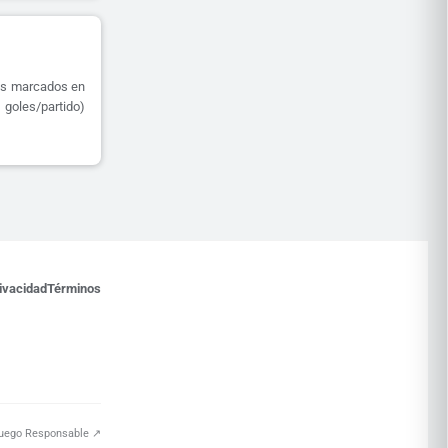
les marcados en
 goles/partido)
ivacidad
Términos
uego Responsable ↗