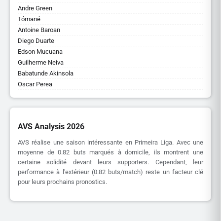
Andre Green
Tómané
Antoine Baroan
Diego Duarte
Edson Mucuana
Guilherme Neiva
Babatunde Akinsola
Oscar Perea
AVS Analysis 2026
AVS réalise une saison intéressante en Primeira Liga. Avec une
moyenne de 0.82 buts marqués à domicile, ils montrent une
certaine solidité devant leurs supporters. Cependant, leur
performance à l'extérieur (0.82 buts/match) reste un facteur clé
pour leurs prochains pronostics.