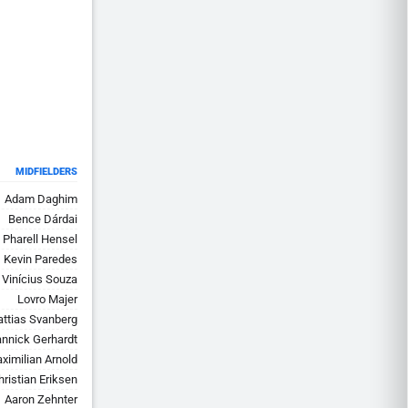
MIDFIELDERS
Adam Daghim
Bence Dárdai
Pharell Hensel
Kevin Paredes
Vinícius Souza
Lovro Majer
ttias Svanberg
nnick Gerhardt
ximilian Arnold
hristian Eriksen
Aaron Zehnter