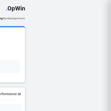
.
OpWin
rg
Bundesliga
Home
/
/
📊 Season Performance