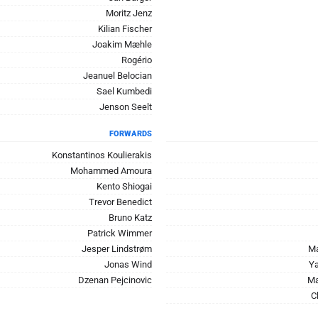
Moritz Jenz
Kilian Fischer
Joakim Mæhle
Rogério
Jeanuel Belocian
Sael Kumbedi
Jenson Seelt
FORWARDS
Konstantinos Koulierakis
Mohammed Amoura
Kento Shiogai
Trevor Benedict
Bruno Katz
Patrick Wimmer
Jesper Lindstrøm
Ma
Jonas Wind
Ya
Dzenan Pejcinovic
Ma
C