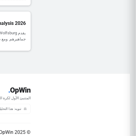
alysis 2026
جماهيرهم. ومع ذلك، يظل أداؤهم خارج
.
OpWin
المتنبئ الأول لكرة ال
⚖️
تنويه: هذا التحل
© 2025 OpWin. جميع الحقوق محفوظة.