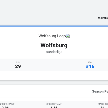
Wolfsbu
Wolfsburg
Bundesliga
مركز
نقاط
29
#16
NCEDED/GAME
SCORED/GAME
MATCHES
2.06
1.35
34