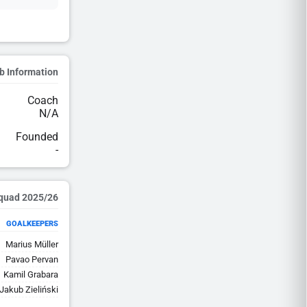
b Information
Coach
N/A
Founded
-
2025/26 Squad
GOALKEEPERS
Marius Müller
Pavao Pervan
Kamil Grabara
Jakub Zieliński