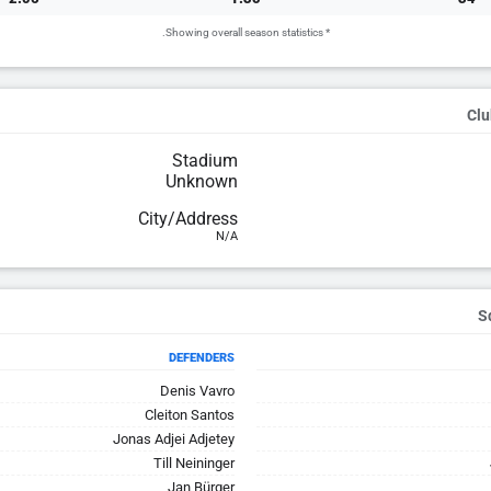
* Showing overall season statistics.
Clu
Stadium
Unknown
City/Address
N/A
DEFENDERS
Denis Vavro
Cleiton Santos
Jonas Adjei Adjetey
Till Neininger
Jan Bürger