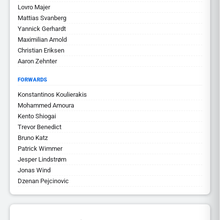
Lovro Majer
Mattias Svanberg
Yannick Gerhardt
Maximilian Arnold
Christian Eriksen
Aaron Zehnter
FORWARDS
Konstantinos Koulierakis
Mohammed Amoura
Kento Shiogai
Trevor Benedict
Bruno Katz
Patrick Wimmer
Jesper Lindstrøm
Jonas Wind
Dzenan Pejcinovic