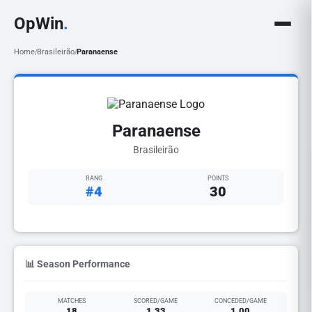
OpWin
.
Home
Brasileirão
Paranaense
/
/
Paranaense
Brasileirão
RANG
POINTS
#4
30
📊 Season Performance
MATCHES
SCORED/GAME
CONCEDED/GAME
18
1.33
1.00