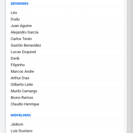
DEFENDERS
Léo
Dudu
Juan Aguirre
Alejandro García
Carlos Terán
Gastón Benavídez
Lucas Esquivel
Derik
Filipinho
Marcos Andre
Arthur Dias
Gilberto Leite
Murilo Camargo
Bruno Ramos
Claudio Henrique
MIDFIELDERS
Jádson
Luiz Gustavo