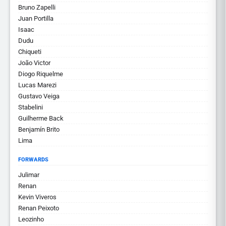
Bruno Zapelli
Juan Portilla
Isaac
Dudu
Chiqueti
João Victor
Diogo Riquelme
Lucas Marezi
Gustavo Veiga
Stabelini
Guilherme Back
Benjamín Brito
Lima
FORWARDS
Julimar
Renan
Kevin Viveros
Renan Peixoto
Leozinho