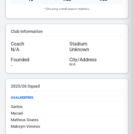
* Showing overall season statistics.
Club Information
Coach
Stadium
N/A
Unknown
Founded
City/Address
-
N/A
2025/26 Squad
GOALKEEPERS
Santos
Mycael
Matheus Soares
Maksym Voronov