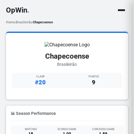
OpWin
.
Home
Brasileirão
Chapecoense
/
/
Chapecoense
Brasileirão
CLASIF
PUNTOS
#20
9
📊 Season Performance
MATCHES
SCORED/GAME
CONCEDED/GAME
18
1.00
1.89