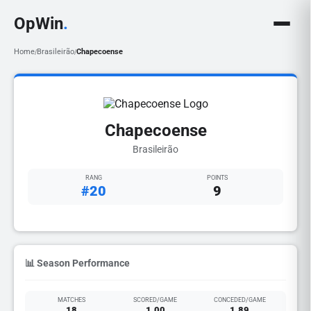
OpWin
.
Home
Brasileirão
Chapecoense
/
/
Chapecoense
Brasileirão
RANG
POINTS
#20
9
📊 Season Performance
MATCHES
SCORED/GAME
CONCEDED/GAME
18
1.00
1.89