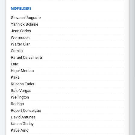
MIDFIELDERS
Giovanni Augusto
Yannick Bolasie
Jean Carlos
Wermeson
Walter Clar
Camilo
Rafael Carvalheira
Ênio
Higor Meritao
Kaká
Rubens Tadeu
Italo Vargas
Wellington
Rodrigo
Robert Conceição
David Antunes
Kauan Godoy
Kauê Arno