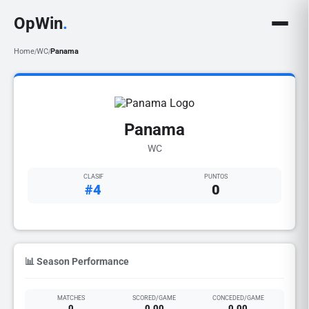
OpWin
.
Home
WC
Panama
/
/
Panama
WC
CLASIF
PUNTOS
#4
0
📊 Season Performance
MATCHES
SCORED/GAME
CONCEDED/GAME
0
0.00
0.00