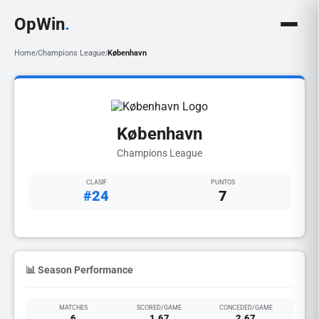
OpWin
.
Home
Champions League
København
/
/
København
Champions League
CLASIF
PUNTOS
#24
7
📊 Season Performance
MATCHES
SCORED/GAME
CONCEDED/GAME
6
1.67
2.67