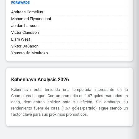
FORWARDS
Andreas Cornelius
Mohamed Elyounoussi
Jordan Larsson
Victor Claesson
Liam West
Viktor Daðason
Youssoufa Moukoko
København Analysis 2026
København está teniendo una temporada interesante en la
Champions League. Con un promedio de 1.67 goles marcados en
casa, demuestran solidez ante su afición. Sin embargo, su
rendimiento fuera de casa (1.67 goles/partido) sigue siendo un
factor clave para sus próximos pronósticos.