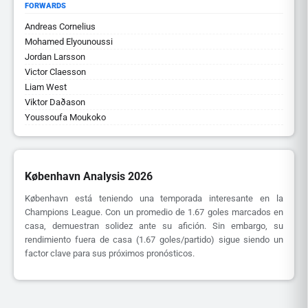
FORWARDS
Andreas Cornelius
Mohamed Elyounoussi
Jordan Larsson
Victor Claesson
Liam West
Viktor Daðason
Youssoufa Moukoko
København Analysis 2026
København está teniendo una temporada interesante en la
Champions League. Con un promedio de 1.67 goles marcados en
casa, demuestran solidez ante su afición. Sin embargo, su
rendimiento fuera de casa (1.67 goles/partido) sigue siendo un
factor clave para sus próximos pronósticos.