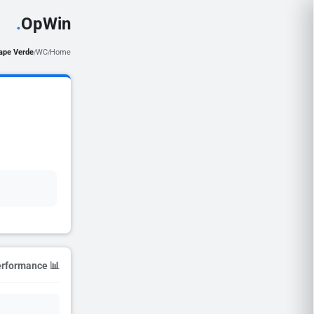
.
OpWin
ape Verde
WC
Home
/
/
📊 Season Performance