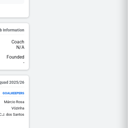
b Information
Coach
N/A
Founded
-
2025/26 Squad
GOALKEEPERS
Márcio Rosa
Vózinha
C.J. dos Santos