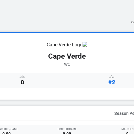
C
Cape Verde
WC
مركز
نقاط
0
#2
NCEDED/GAME
SCORED/GAME
MATCHES
0.00
0.00
0