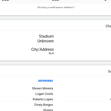
* Showing overall season statistics.
Clu
Stadium
Unknown
City/Address
N/A
DEFENDERS
Steven Moreira
Logan Costa
Roberto Lopes
Diney Borges
Stopira