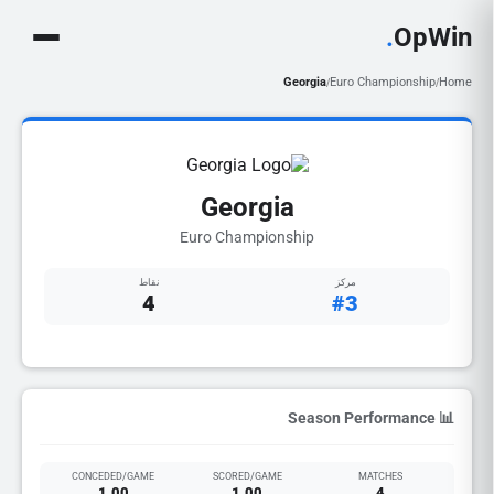
.
OpWin
Georgia
Euro Championship
Home
/
/
Georgia
Euro Championship
مركز
نقاط
4
#3
📊 Season Performance
CONCEDED/GAME
SCORED/GAME
MATCHES
1.00
1.00
4