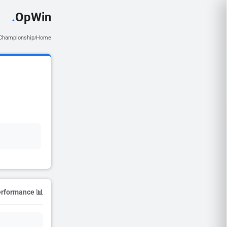
.
OpWin
 Championship
Home
/
📊 Season Performance