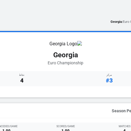
Georgia
Euro
/
Georgia
Euro Championship
مركز
نقاط
4
#3
NCEDED/GAME
SCORED/GAME
MATCHES
1.00
1.00
4