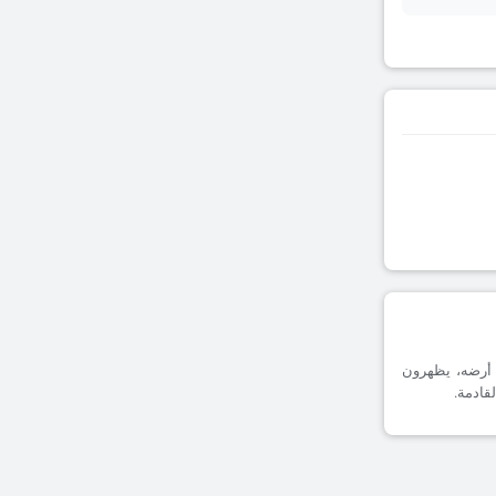
 بمتوسط 1.00 أهداف مسجلة على أرضه، يظهرون