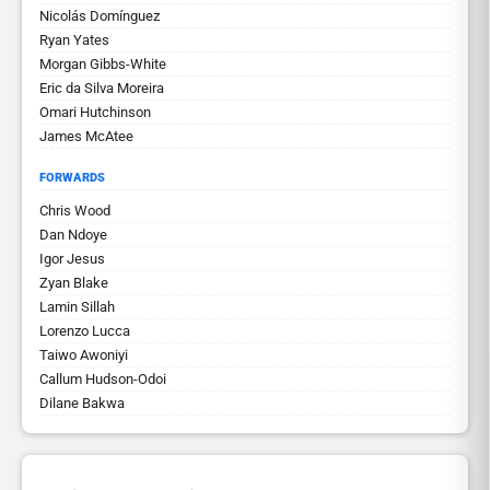
Nicolás Domínguez
Ryan Yates
Morgan Gibbs-White
Eric da Silva Moreira
Omari Hutchinson
James McAtee
FORWARDS
Chris Wood
Dan Ndoye
Igor Jesus
Zyan Blake
Lamin Sillah
Lorenzo Lucca
Taiwo Awoniyi
Callum Hudson-Odoi
Dilane Bakwa