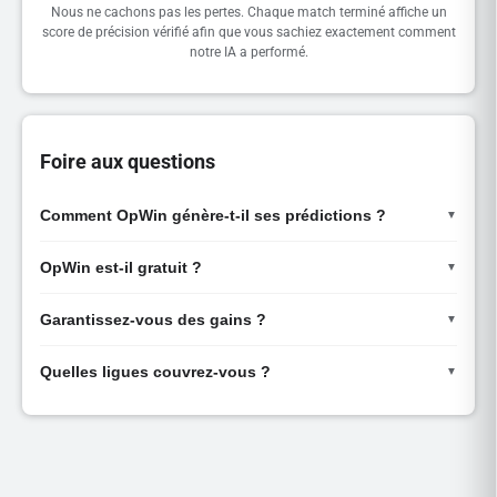
Nous ne cachons pas les pertes. Chaque match terminé affiche un
score de précision vérifié afin que vous sachiez exactement comment
notre IA a performé.
Foire aux questions
Comment OpWin génère-t-il ses prédictions ?
▼
OpWin utilise un algorithme d’apprentissage automatique
OpWin est-il gratuit ?
▼
personnalisé combiné aux mathématiques de la distribution de
Poisson. Nous analysons les Expected Goals (xG), la force
Oui, OpWin est 100% gratuit. Nous fournissons des analyses
défensive et les performances historiques pour calculer les
Garantissez-vous des gains ?
▼
professionnelles, incluant les probabilités Over/Under et BTTS,
probabilités de chaque match.
sans aucun paywall.
Aucun algorithme ne peut garantir un gain dans le sport. Nous
Quelles ligues couvrez-vous ?
▼
fournissons des probabilités statistiques pour vous aider à prendre
des décisions éclairées. Jouez toujours de manière responsable.
Nous couvrons les principaux championnats européens,
notamment la Premier League, La Liga, la Serie A, la Bundesliga, la
Ligue 1 et la Ligue des Champions.