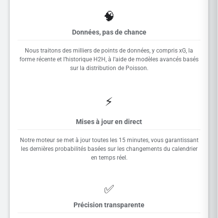
🧠
Données, pas de chance
Nous traitons des milliers de points de données, y compris xG, la
forme récente et l’historique H2H, à l’aide de modèles avancés basés
sur la distribution de Poisson.
⚡
Mises à jour en direct
Notre moteur se met à jour toutes les 15 minutes, vous garantissant
les dernières probabilités basées sur les changements du calendrier
en temps réel.
✅
Précision transparente