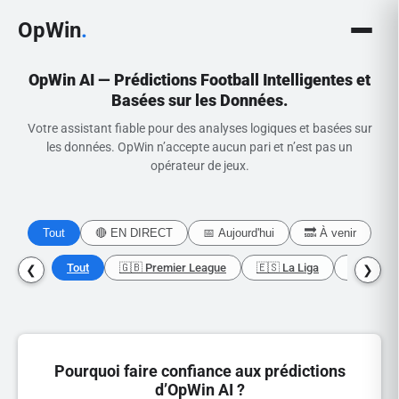
OpWin
.
OpWin AI — Prédictions Football Intelligentes et
Basées sur les Données.
Votre assistant fiable pour des analyses logiques et basées sur
les données. OpWin n’accepte aucun pari et n’est pas un
opérateur de jeux.
Tout
🔴 EN DIRECT
📅 Aujourd'hui
🔜 À venir
Tout
🇬🇧 Premier League
🇪🇸 La Liga
🇮🇹 Seri
❮
❯
Pourquoi faire confiance aux prédictions
d’OpWin AI ?