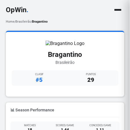
OpWin
.
Home
Brasileirão
Bragantino
/
/
Bragantino
Brasileirão
CLASIF
PUNTOS
#5
29
📊 Season Performance
MATCHES
SCORED/GAME
CONCEDED/GAME
18
1.44
1.11