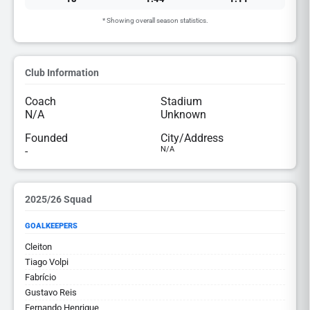
* Showing overall season statistics.
Club Information
Coach
Stadium
N/A
Unknown
Founded
City/Address
-
N/A
2025/26 Squad
GOALKEEPERS
Cleiton
Tiago Volpi
Fabrício
Gustavo Reis
Fernando Henrique