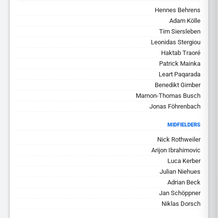
Hennes Behrens
Adam Kölle
Tim Siersleben
Leonidas Stergiou
Haktab Traoré
Patrick Mainka
Leart Paqarada
Benedikt Gimber
Marnon-Thomas Busch
Jonas Föhrenbach
MIDFIELDERS
Nick Rothweiler
Arijon Ibrahimovic
Luca Kerber
Julian Niehues
Adrian Beck
Jan Schöppner
Niklas Dorsch