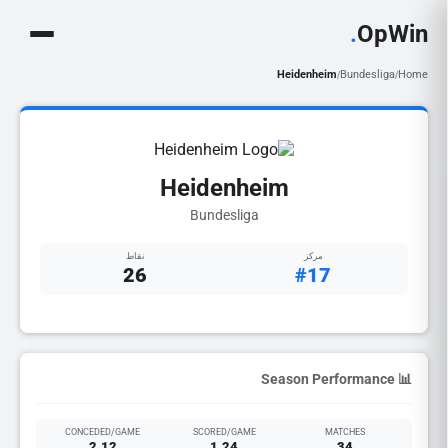
.
OpWin
Heidenheim
Bundesliga
Home
/
/
Heidenheim
Bundesliga
مركز
نقاط
26
#17
📊 Season Performance
CONCEDED/GAME
SCORED/GAME
MATCHES
2.12
1.24
34