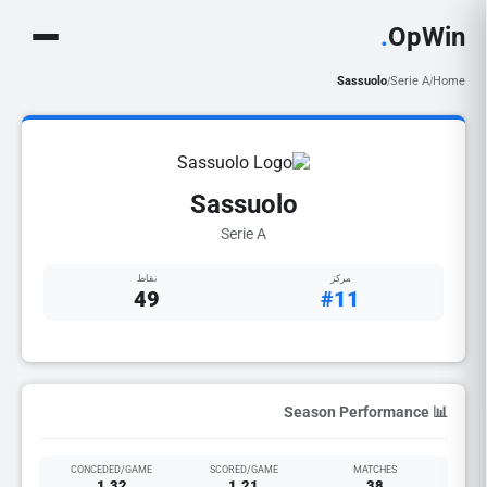
.
OpWin
Sassuolo
Serie A
Home
/
/
Sassuolo
Serie A
مركز
نقاط
49
#11
📊 Season Performance
CONCEDED/GAME
SCORED/GAME
MATCHES
1.32
1.21
38