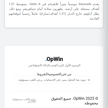
يقدم Sassuolo موسماً مثيراً للاهتمام في Serie A. بمتوسط 1.21
أهداف مسجلة على أرضه، يظهرون صلابة أمام جماهيرهم. ومع ذلك،
يظل أداؤهم خارج الديار (1.21 أهداف/مباراة) عاملاً رئيسياً لتوقعاتهم
القادمة.
.
OpWin
المتنبئ الأول لكرة القدم بالذكاء الاصطناعي.
من نحن
الخصوصية
الشروط
⚖️
تنويه: هذا التحليل مبني على الإحصائيات. يرجى اللعب بمسؤولية.
© 2025 OpWin. جميع الحقوق
اللعب بمسؤولية
18+
محفوظة.
↗