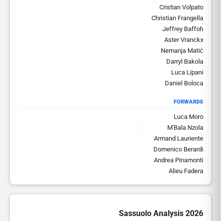
Cristian Volpato
Christian Frangella
Jeffrey Baffoh
Aster Vranckx
Nemanja Matić
Darryl Bakola
Luca Lipani
Daniel Boloca
FORWARDS
Luca Moro
M'Bala Nzola
Armand Lauriente
Domenico Berardi
Andrea Pinamonti
Alieu Fadera
Sassuolo Analysis 2026