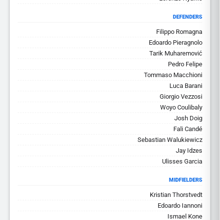
DEFENDERS
Filippo Romagna
Edoardo Pieragnolo
Tarik Muharemović
Pedro Felipe
Tommaso Macchioni
Luca Barani
Giorgio Vezzosi
Woyo Coulibaly
Josh Doig
Fali Candé
Sebastian Walukiewicz
Jay Idzes
Ulisses Garcia
MIDFIELDERS
Kristian Thorstvedt
Edoardo Iannoni
Ismael Kone