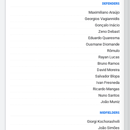
DEFENDERS
Maximiliano Araújo
Georgios Vagiannidis
Gonçalo Inácio
Zeno Debast
Eduardo Quaresma
Ousmane Diomande
Rômulo
Rayan Lucas
Bruno Ramos
David Moreira
Salvador Blopa
Ivan Fresneda
Ricardo Mangas
Nuno Santos
João Muniz
MIDFIELDERS
Giorgi Kochorashvili
João Simões