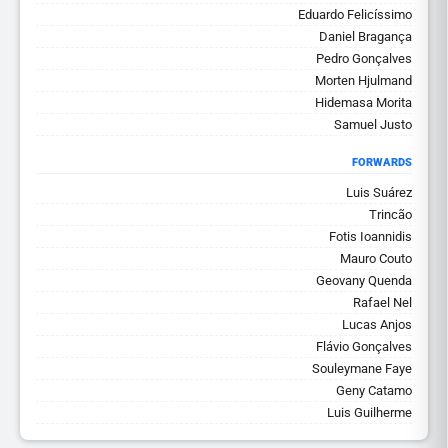
Eduardo Felicíssimo
Daniel Bragança
Pedro Gonçalves
Morten Hjulmand
Hidemasa Morita
Samuel Justo
FORWARDS
Luis Suárez
Trincão
Fotis Ioannidis
Mauro Couto
Geovany Quenda
Rafael Nel
Lucas Anjos
Flávio Gonçalves
Souleymane Faye
Geny Catamo
Luis Guilherme