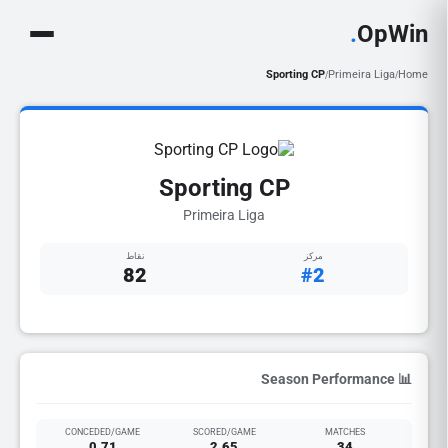
.
OpWin
Sporting CP
Primeira Liga
Home
/
/
Sporting CP
Primeira Liga
مركز
نقاط
82
#2
📊 Season Performance
CONCEDED/GAME
SCORED/GAME
MATCHES
0.71
2.65
34