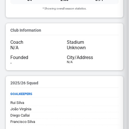
* Showing overall season statistics.
Club Information
Coach
Stadium
N/A
Unknown
Founded
City/Address
-
N/A
2025/26 Squad
GOALKEEPERS
Rui Silva
João Virgínia
Diego Callai
Francisco Silva