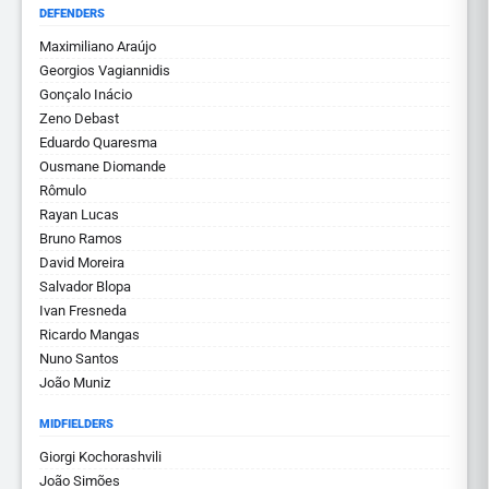
DEFENDERS
Maximiliano Araújo
Georgios Vagiannidis
Gonçalo Inácio
Zeno Debast
Eduardo Quaresma
Ousmane Diomande
Rômulo
Rayan Lucas
Bruno Ramos
David Moreira
Salvador Blopa
Ivan Fresneda
Ricardo Mangas
Nuno Santos
João Muniz
MIDFIELDERS
Giorgi Kochorashvili
João Simões