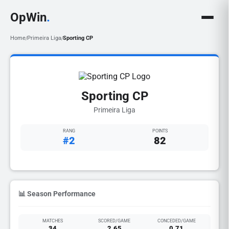
OpWin
.
Home
Primeira Liga
Sporting CP
/
/
Sporting CP
Primeira Liga
RANG
POINTS
#2
82
📊 Season Performance
MATCHES
SCORED/GAME
CONCEDED/GAME
34
2.65
0.71