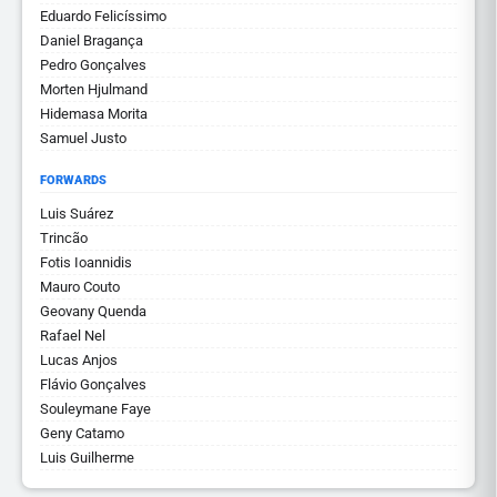
Eduardo Felicíssimo
Daniel Bragança
Pedro Gonçalves
Morten Hjulmand
Hidemasa Morita
Samuel Justo
FORWARDS
Luis Suárez
Trincão
Fotis Ioannidis
Mauro Couto
Geovany Quenda
Rafael Nel
Lucas Anjos
Flávio Gonçalves
Souleymane Faye
Geny Catamo
Luis Guilherme