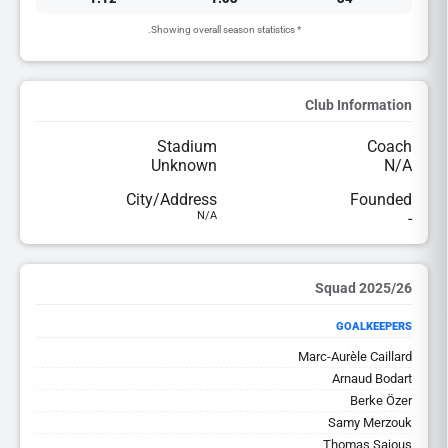
* Showing overall season statistics.
Club Information
Stadium
Coach
Unknown
N/A
City/Address
Founded
N/A
-
2025/26 Squad
GOALKEEPERS
Marc-Aurèle Caillard
Arnaud Bodart
Berke Özer
Samy Merzouk
Thomas Sajous