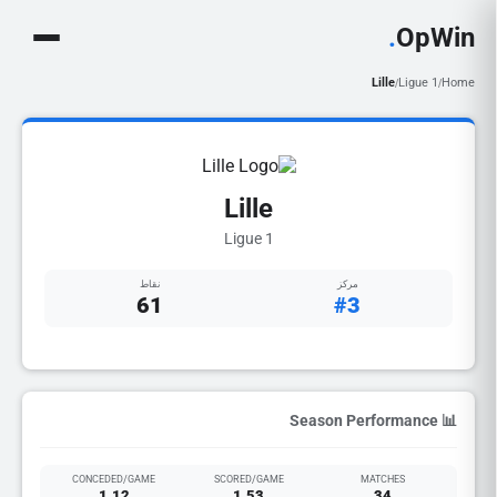
.
OpWin
Lille
Ligue 1
Home
/
/
Lille
Ligue 1
مركز
نقاط
61
#3
📊 Season Performance
CONCEDED/GAME
SCORED/GAME
MATCHES
1.12
1.53
34