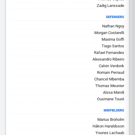
Zadig Lanssade
DEFENDERS
Nathan Ngoy
Morgan Costarelli
Maxima Goffi
Tiago Santos
Rafael Fernandes
Alexsandro Ribeiro
Calvin Verdonk
Romain Perraud
Chancel Mbemba
Thomas Meunier
Aïssa Mandi
Ousmane Touré
MIDFIELDERS
Marius Broholm
Hákon Haraldsson
Younes Lachaab