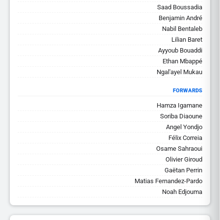
Saad Boussadia
Benjamin André
Nabil Bentaleb
Lilian Baret
Ayyoub Bouaddi
Ethan Mbappé
Ngal'ayel Mukau
FORWARDS
Hamza Igamane
Soriba Diaoune
Angel Yondjo
Félix Correia
Osame Sahraoui
Olivier Giroud
Gaëtan Perrin
Matias Fernandez-Pardo
Noah Edjouma