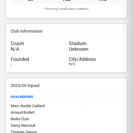
* Showing overall season statistics.
Club Information
Coach
Stadium
N/A
Unknown
Founded
City/Address
-
N/A
2025/26 Squad
GOALKEEPERS
Marc-Aurèle Caillard
Arnaud Bodart
Berke Özer
Samy Merzouk
Thomas Sajous