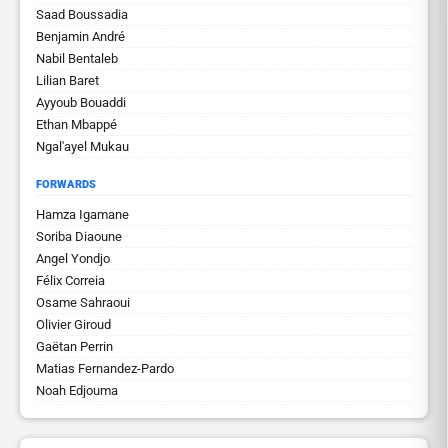
Saad Boussadia
Benjamin André
Nabil Bentaleb
Lilian Baret
Ayyoub Bouaddi
Ethan Mbappé
Ngal'ayel Mukau
FORWARDS
Hamza Igamane
Soriba Diaoune
Angel Yondjo
Félix Correia
Osame Sahraoui
Olivier Giroud
Gaëtan Perrin
Matias Fernandez-Pardo
Noah Edjouma