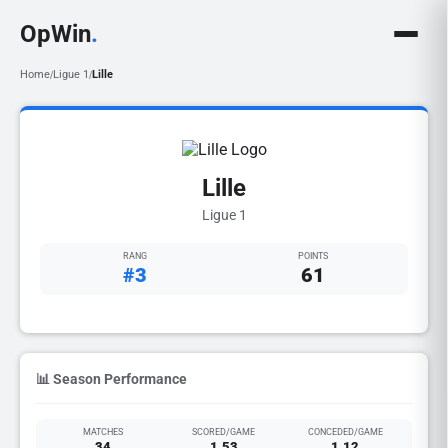
OpWin
.
Home
Ligue 1
Lille
/
/
Lille
Ligue 1
RANG
POINTS
#3
61
📊 Season Performance
MATCHES
SCORED/GAME
CONCEDED/GAME
34
1.53
1.12