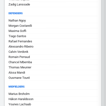
Zadig Lanssade
DEFENDERS
Nathan Ngoy
Morgan Costarelli
Maxima Goffi
Tiago Santos
Rafael Fernandes
Alexsandro Ribeiro
Calvin Verdonk
Romain Perraud
Chancel Mbemba
Thomas Meunier
Aïssa Mandi
Ousmane Touré
MIDFIELDERS
Marius Broholm
Hákon Haraldsson
Younes Lachaab