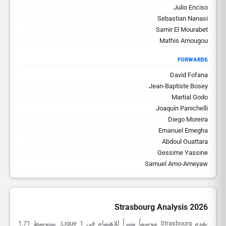
Julio Enciso
Sebastian Nanasi
Samir El Mourabet
Mathis Amougou
FORWARDS
David Fofana
Jean-Baptiste Bosey
Martial Godo
Joaquín Panichelli
Diego Moreira
Emanuel Emegha
Abdoul Ouattara
Gessime Yassine
Samuel Amo-Ameyaw
Strasbourg Analysis 2026
يقدم Strasbourg موسماً مثيراً للاهتمام في Ligue 1. بمتوسط 1.71