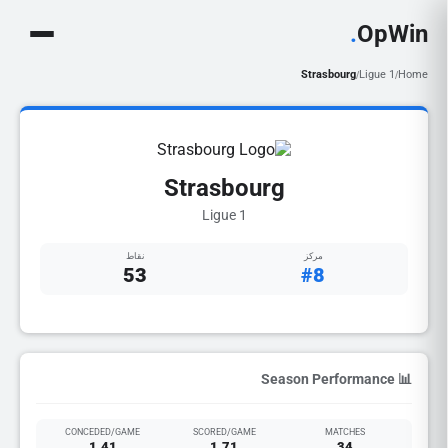
.
OpWin
Strasbourg
Ligue 1
Home
/
/
Strasbourg
Ligue 1
مركز
نقاط
53
#8
📊 Season Performance
CONCEDED/GAME
SCORED/GAME
MATCHES
1.41
1.71
34