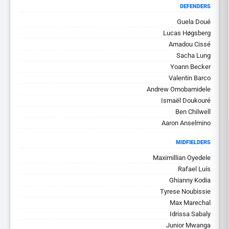
DEFENDERS
Guela Doué
Lucas Høgsberg
Amadou Cissé
Sacha Lung
Yoann Becker
Valentin Barco
Andrew Omobamidele
Ismaël Doukouré
Ben Chilwell
Aaron Anselmino
MIDFIELDERS
Maximillian Oyedele
Rafael Luís
Ghianny Kodia
Tyrese Noubissie
Max Marechal
Idrissa Sabaly
Junior Mwanga