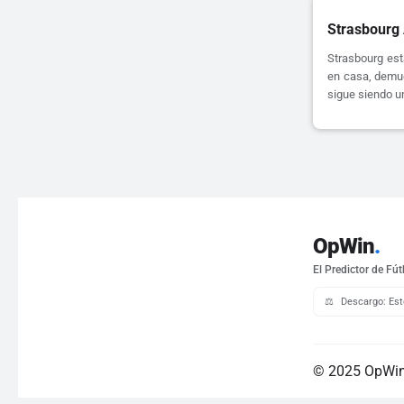
Strasbourg 
Strasbourg est
en casa, demue
sigue siendo u
OpWin
.
El Predictor de Fút
⚖️
Descargo: Este
© 2025 OpWin.