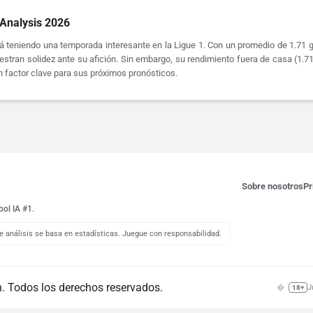
Analysis 2026
á teniendo una temporada interesante en la Ligue 1. Con un promedio de 1.71
stran solidez ante su afición. Sin embargo, su rendimiento fuera de casa (1.71
n factor clave para sus próximos pronósticos.
Sobre nosotros
Pr
bol IA #1.
 análisis se basa en estadísticas. Juegue con responsabilidad.
 Todos los derechos reservados.
J
18+