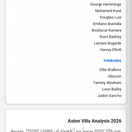
George Hemmings
Mohamed Koné
Douglas Luiz
Emiliano Buendía
Boubacar Kamara
Ross Barkley
Lamare Bogarde
Harvey Elliott
FORWARDS
Ollie Watkins
Alysson
Tammy Abraham
Leon Bailey
Jadon Sancho
Aston Villa Analysis 2026
يقدم Aston Villa موسماً مثيراً للاهتمام في Premier League. بمتوسط