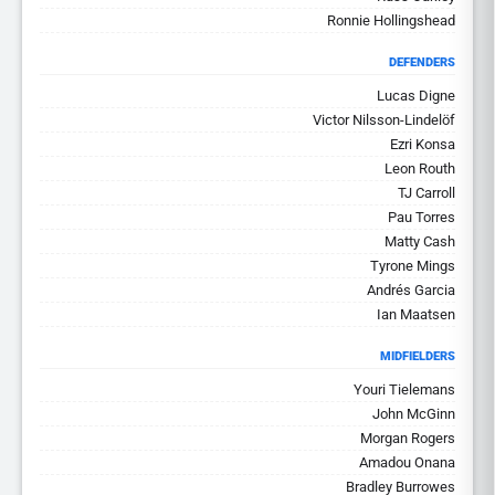
Ronnie Hollingshead
DEFENDERS
Lucas Digne
Victor Nilsson-Lindelöf
Ezri Konsa
Leon Routh
TJ Carroll
Pau Torres
Matty Cash
Tyrone Mings
Andrés Garcia
Ian Maatsen
MIDFIELDERS
Youri Tielemans
John McGinn
Morgan Rogers
Amadou Onana
Bradley Burrowes