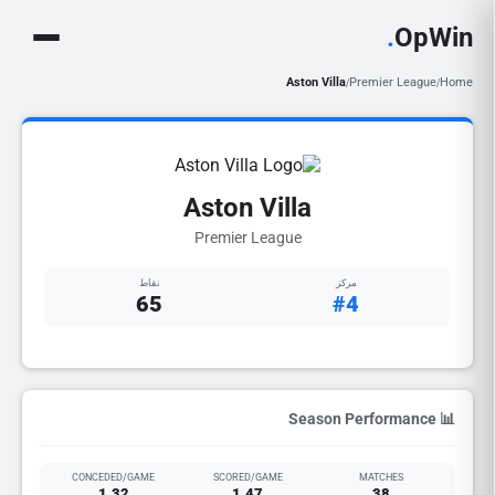
.
OpWin
Aston Villa
Premier League
Home
/
/
Aston Villa
Premier League
مركز
نقاط
65
#4
📊 Season Performance
CONCEDED/GAME
SCORED/GAME
MATCHES
1.32
1.47
38