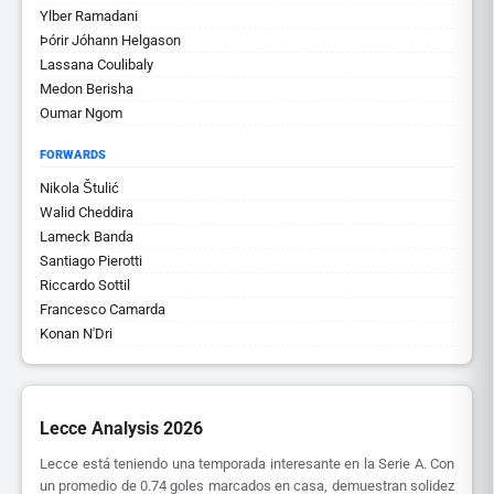
Ylber Ramadani
Þórir Jóhann Helgason
Lassana Coulibaly
Medon Berisha
Oumar Ngom
FORWARDS
Nikola Štulić
Walid Cheddira
Lameck Banda
Santiago Pierotti
Riccardo Sottil
Francesco Camarda
Konan N'Dri
Lecce Analysis 2026
Lecce está teniendo una temporada interesante en la Serie A. Con
un promedio de 0.74 goles marcados en casa, demuestran solidez