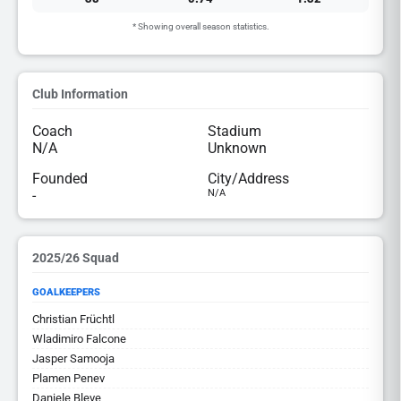
* Showing overall season statistics.
Club Information
Coach
Stadium
N/A
Unknown
Founded
City/Address
-
N/A
2025/26 Squad
GOALKEEPERS
Christian Früchtl
Wladimiro Falcone
Jasper Samooja
Plamen Penev
Daniele Bleve