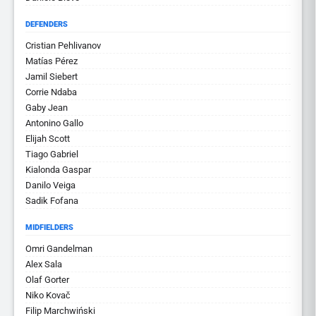
DEFENDERS
Cristian Pehlivanov
Matías Pérez
Jamil Siebert
Corrie Ndaba
Gaby Jean
Antonino Gallo
Elijah Scott
Tiago Gabriel
Kialonda Gaspar
Danilo Veiga
Sadik Fofana
MIDFIELDERS
Omri Gandelman
Alex Sala
Olaf Gorter
Niko Kovač
Filip Marchwiński