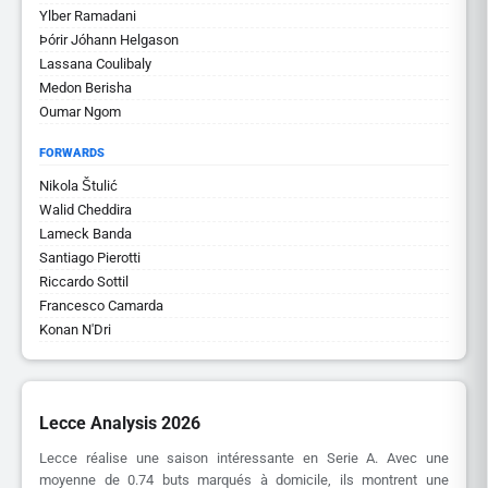
Ylber Ramadani
Þórir Jóhann Helgason
Lassana Coulibaly
Medon Berisha
Oumar Ngom
FORWARDS
Nikola Štulić
Walid Cheddira
Lameck Banda
Santiago Pierotti
Riccardo Sottil
Francesco Camarda
Konan N'Dri
Lecce Analysis 2026
Lecce réalise une saison intéressante en Serie A. Avec une
moyenne de 0.74 buts marqués à domicile, ils montrent une