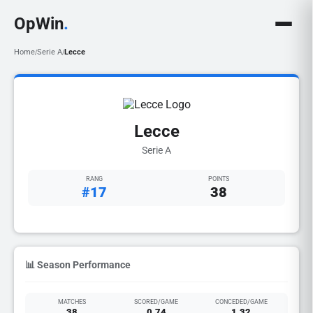
OpWin
.
Home
Serie A
Lecce
/
/
Lecce
Serie A
RANG
POINTS
#17
38
📊 Season Performance
MATCHES
SCORED/GAME
CONCEDED/GAME
38
0.74
1.32