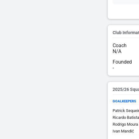
Club Informa
Coach
N/A
Founded
-
2025/26 Squ
GOALKEEPERS
Patrick Sequei
Ricardo Batist
Rodrigo Moura
Ivan Mandić