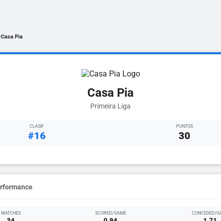
Casa Pia
/
Casa Pia
Primeira Liga
CLASIF
PUNTOS
#16
30
erformance
MATCHES
SCORED/GAME
CONCEDED/G
34
0.94
1.71