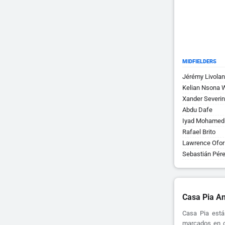
MIDFIELDERS
Jérémy Livolan
Kelian Nsona 
Xander Severi
Abdu Dafe
Iyad Mohamed
Rafael Brito
Lawrence Ofor
Sebastián Pér
Casa Pia An
Casa Pia está
marcados en c