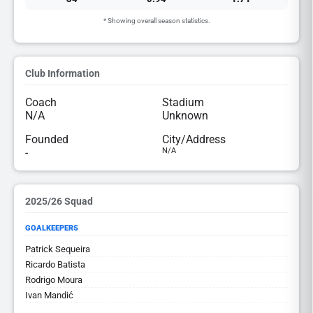
* Showing overall season statistics.
Club Information
Coach
Stadium
N/A
Unknown
Founded
City/Address
-
N/A
2025/26 Squad
GOALKEEPERS
Patrick Sequeira
Ricardo Batista
Rodrigo Moura
Ivan Mandić