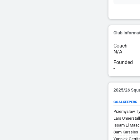
Club Informa
Coach
N/A
Founded
-
2025/26 Squ
GOALKEEPERS
Przemysław Ty
Lars Unnerstall
Issam El Maac
Sam Karssies
Yannick Gerrit