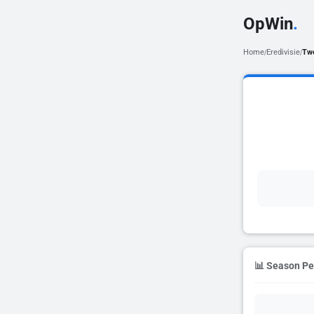
OpWin
.
Home
Eredivisie
Tw
/
/
📊 Season P