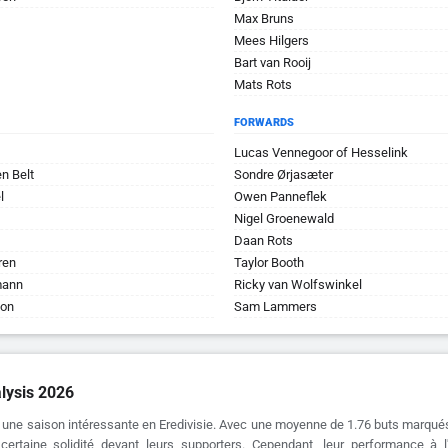
Max Bruns
Mees Hilgers
Bart van Rooij
Mats Rots
FORWARDS
Lucas Vennegoor of Hesselink
n Belt
Sondre Ørjasæter
l
Owen Panneflek
Nigel Groenewald
Daan Rots
ren
Taylor Booth
mann
Ricky van Wolfswinkel
son
Sam Lammers
lysis 2026
 une saison intéressante en Eredivisie. Avec une moyenne de 1.76 buts marqués 
ertaine solidité devant leurs supporters. Cependant, leur performance à l'