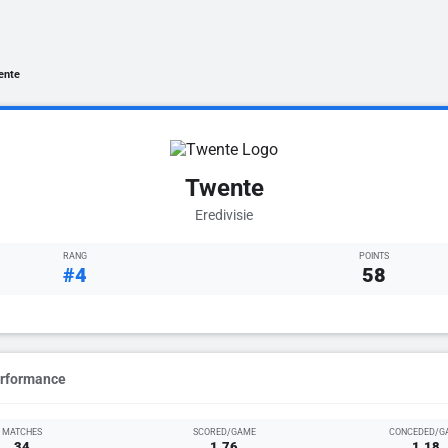
ente
Twente
Eredivisie
RANG
POINTS
#4
58
erformance
MATCHES
SCORED/GAME
CONCEDED/G
34
1.76
1.18