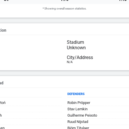
* Showing overall season statistics.
tion
Stadium
Unknown
City/Address
N/A
ad
DEFENDERS
toń
Robin Pröpper
Stav Lemkin
h
Guilherme Peixoto
Ruud Nijstad
sen
Björn Titulaer