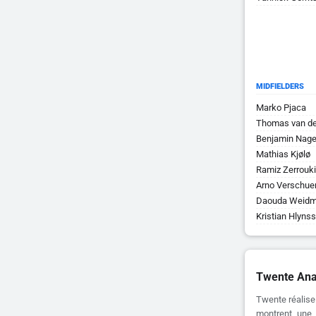
MIDFIELDERS
Marko Pjaca
Thomas van de
Benjamin Nage
Mathias Kjølø
Ramiz Zerrouki
Arno Verschue
Daouda Weid
Kristian Hlyns
Twente Ana
Twente réalise
montrent une c