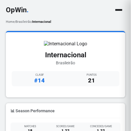
OpWin
.
Home
Brasileirão
Internacional
/
/
Internacional
Brasileirão
CLASIF
PUNTOS
#14
21
📊 Season Performance
MATCHES
SCORED/GAME
CONCEDED/GAME
18
1.22
1.22