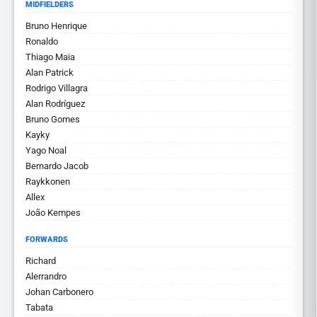
MIDFIELDERS
Bruno Henrique
Ronaldo
Thiago Maia
Alan Patrick
Rodrigo Villagra
Alan Rodríguez
Bruno Gomes
Kayky
Yago Noal
Bernardo Jacob
Raykkonen
Allex
João Kempes
FORWARDS
Richard
Alerrandro
Johan Carbonero
Tabata