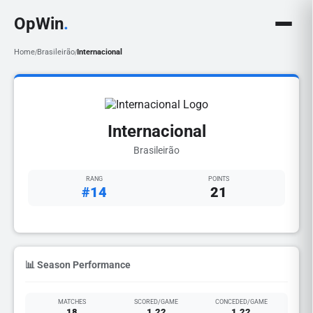
OpWin
.
Home
Brasileirão
Internacional
/
/
Internacional
Brasileirão
RANG
POINTS
#14
21
📊 Season Performance
MATCHES
SCORED/GAME
CONCEDED/GAME
18
1.22
1.22