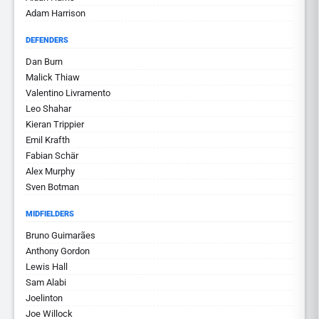
Adam Harrison
DEFENDERS
Dan Burn
Malick Thiaw
Valentino Livramento
Leo Shahar
Kieran Trippier
Emil Krafth
Fabian Schär
Alex Murphy
Sven Botman
MIDFIELDERS
Bruno Guimarães
Anthony Gordon
Lewis Hall
Sam Alabi
Joelinton
Joe Willock