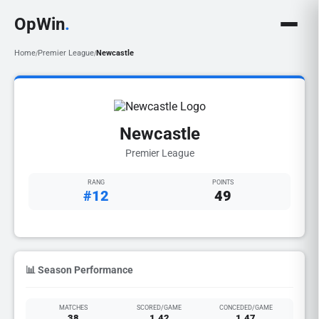
OpWin
.
Home
Premier League
Newcastle
/
/
Newcastle
Premier League
RANG
POINTS
#12
49
📊 Season Performance
MATCHES
SCORED/GAME
CONCEDED/GAME
38
1.42
1.47