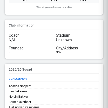
* Showing overall season statistics.
Club Information
Coach
Stadium
N/A
Unknown
Founded
City/Address
-
N/A
2025/26 Squad
GOALKEEPERS
Andries Noppert
Jan Bekkema
Nordin Bakker
Bernt Klaverboer
Tjalling van Keimpema