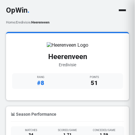
OpWin
.
Home
Eredivisie
Heerenveen
/
/
Heerenveen
Eredivisie
RANG
POINTS
#8
51
📊 Season Performance
MATCHES
SCORED/GAME
CONCEDED/GAME
34
1.71
1.59