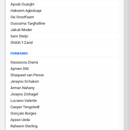
Ayoub Ouarghi
Hakeem Agboluaje
Ilai Grootfaam
Oussama Targhalline
Jakub Moder
Sem Steijn
Shiloh 't Zand
FORWARDS
Gaoussou Diarra
Aymen Sliti
Shaqueel van Persie
Jerayno Schaken
Arman Nahany
Jivayno Zinhagel
Luciano Valente
Casper Tengstedt
Gonçalo Borges
Ayase Ueda
Raheem Sterling