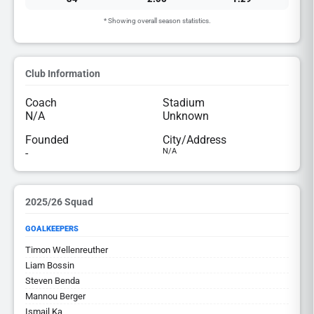
* Showing overall season statistics.
Club Information
Coach
Stadium
N/A
Unknown
Founded
City/Address
-
N/A
2025/26 Squad
GOALKEEPERS
Timon Wellenreuther
Liam Bossin
Steven Benda
Mannou Berger
Ismail Ka