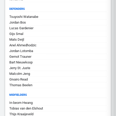
DEFENDERS
Tsuyoshi Watanabe
Jordan Bos
Lucas Gardenier
Gijs Smal
Mats Deijl
Anel Ahmedhodzic
Jordan Lotomba
Gernot Trauner
Bart Nieuwkoop
Jerry St. Juste
Malcolm Jeng
Givairo Read
Thomas Beelen
MIDFIELDERS
In-beom Hwang
Tobias van den Elshout
Thijs Kraaijeveld