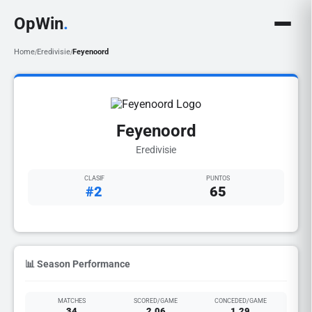
OpWin
.
Home
Eredivisie
Feyenoord
/
/
Feyenoord
Eredivisie
CLASIF
PUNTOS
#2
65
📊 Season Performance
MATCHES
SCORED/GAME
CONCEDED/GAME
34
2.06
1.29