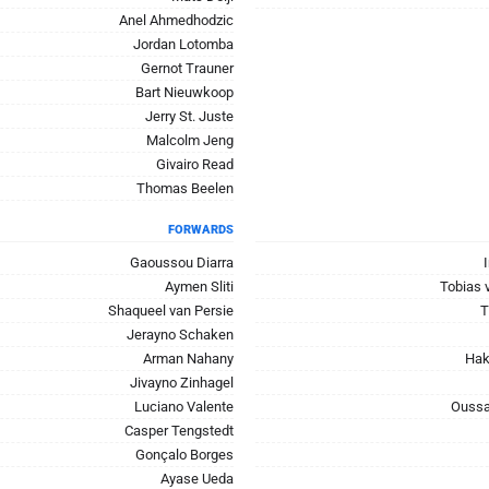
Anel Ahmedhodzic
Jordan Lotomba
Gernot Trauner
Bart Nieuwkoop
Jerry St. Juste
Malcolm Jeng
Givairo Read
Thomas Beelen
FORWARDS
Gaoussou Diarra
Aymen Sliti
Tobias 
Shaqueel van Persie
T
Jerayno Schaken
Arman Nahany
Hak
Jivayno Zinhagel
Luciano Valente
Oussa
Casper Tengstedt
Gonçalo Borges
Ayase Ueda