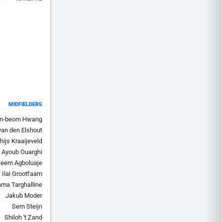
MIDFIELDERS
In-beom Hwang
van den Elshout
hijs Kraaijeveld
Ayoub Ouarghi
eem Agboluaje
Ilai Grootfaam
ma Targhalline
Jakub Moder
Sem Steijn
Shiloh 't Zand