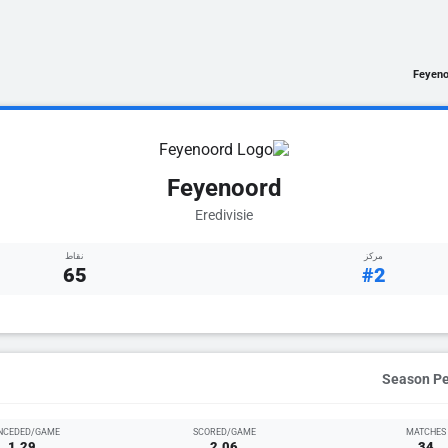
Feyeno
Feyenoord
Eredivisie
مركز
نقاط
65
#2
NCEDED/GAME
SCORED/GAME
MATCHES
1.29
2.06
34