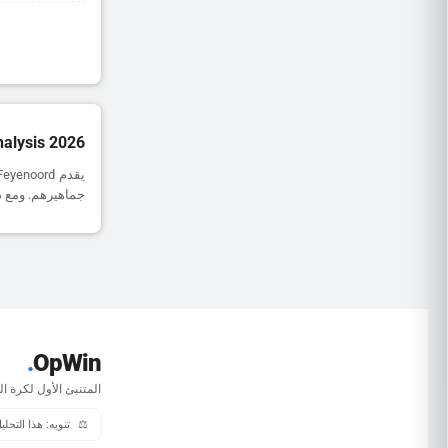
alysis 2026
جماهيرهم. ومع ذلك، يظل أداؤهم خارج
.
OpWin
المتنبئ الأول لكرة ال
⚖️
تنويه: هذا التحل