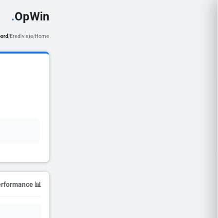
.
OpWin
ord
Eredivisie
Home
/
/
📊 Season Performance