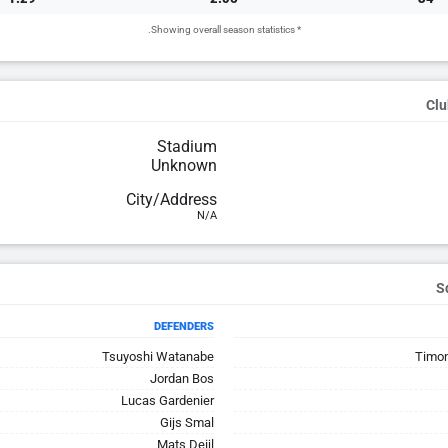
* Showing overall season statistics.
Clu
Stadium
Unknown
City/Address
N/A
DEFENDERS
Tsuyoshi Watanabe
Timon
Jordan Bos
Lucas Gardenier
Gijs Smal
Mats Deijl