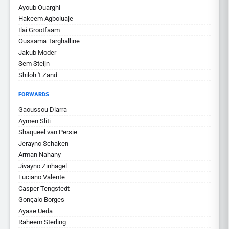
Ayoub Ouarghi
Hakeem Agboluaje
Ilai Grootfaam
Oussama Targhalline
Jakub Moder
Sem Steijn
Shiloh 't Zand
FORWARDS
Gaoussou Diarra
Aymen Sliti
Shaqueel van Persie
Jerayno Schaken
Arman Nahany
Jivayno Zinhagel
Luciano Valente
Casper Tengstedt
Gonçalo Borges
Ayase Ueda
Raheem Sterling