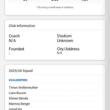
* Showing overall season statistics.
Club Information
Coach
Stadium
N/A
Unknown
Founded
City/Address
-
N/A
2025/26 Squad
GOALKEEPERS
Timon Wellenreuther
Liam Bossin
Steven Benda
Mannou Berger
Ismail Ka