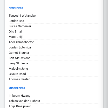
DEFENDERS
Tsuyoshi Watanabe
Jordan Bos
Lucas Gardenier
Gijs Smal
Mats Deijl
Anel Ahmedhodzic
Jordan Lotomba
Gernot Trauner
Bart Nieuwkoop
Jerry St. Juste
Malcolm Jeng
Givairo Read
Thomas Beelen
MIDFIELDERS
In-beom Hwang
Tobias van den Elshout
Thijs Kraaijeveld