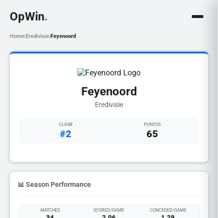
OpWin
.
Home
Eredivisie
Feyenoord
/
/
Feyenoord
Eredivisie
CLASIF
PUNTOS
#2
65
📊 Season Performance
MATCHES
SCORED/GAME
CONCEDED/GAME
34
2.06
1.29