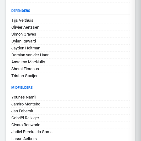
DEFENDERS
Tijs Velthuis
Olivier Aertssen
Simon Graves
Dylan Ruward
Jayden Holtman
Damian van der Haar
Anselmo MacNulty
Sheral Floranus
Tristan Gooijer
MIDFIELDERS
Younes Namli
Jamiro Monteiro
Jan Faberski
Gabriël Reiziger
Givaro Renwarin
Jadiel Pereira da Gama
Lasse Aelbers