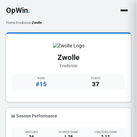
OpWin
.
Home
Eredivisie
Zwolle
/
/
Zwolle
Eredivisie
RANG
POINTS
#15
37
📊 Season Performance
MATCHES
SCORED/GAME
CONCEDED/GAME
34
1.29
2.12