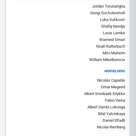
Jordan Torunarigha
Giorgi Gocholeishvili
Luka Vušković
Shafiq Nandja
Louis Lemke
Warmed Omari
Noah Katterbach
Miro Muheim
William Mikelbrencis
MIDFIELDERS
Nicolás Capaldo
Omar Megeed
Albert Gronbaek Erlykke
Fabio Vieira
Albert Sambi Lokonga
Bilal Yalcinkaya
Daniel Elfadli
Nicolai Remberg