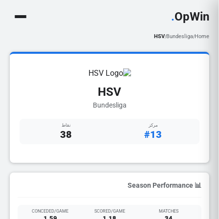
.
OpWin
HSV
Bundesliga
Home
/
/
HSV
Bundesliga
مركز
نقاط
38
#13
📊 Season Performance
CONCEDED/GAME
SCORED/GAME
MATCHES
1.59
1.18
34