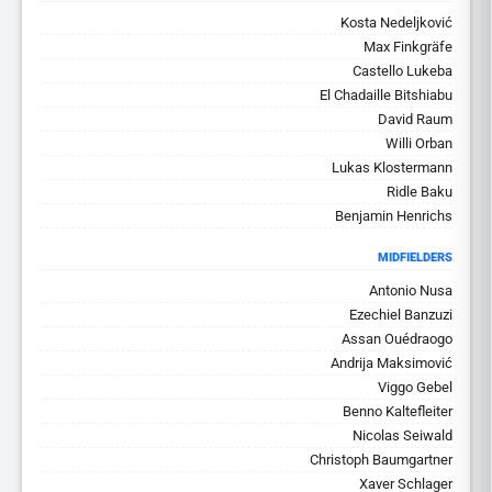
Kosta Nedeljković
Max Finkgräfe
Castello Lukeba
El Chadaille Bitshiabu
David Raum
Willi Orban
Lukas Klostermann
Ridle Baku
Benjamin Henrichs
MIDFIELDERS
Antonio Nusa
Ezechiel Banzuzi
Assan Ouédraogo
Andrija Maksimović
Viggo Gebel
Benno Kaltefleiter
Nicolas Seiwald
Christoph Baumgartner
Xaver Schlager