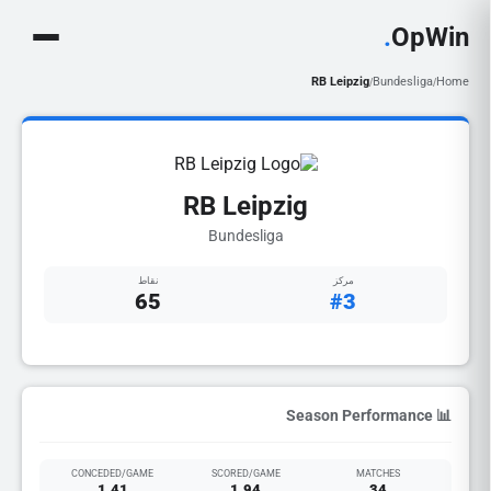
.
OpWin
RB Leipzig
Bundesliga
Home
/
/
RB Leipzig
Bundesliga
مركز
نقاط
65
#3
📊 Season Performance
CONCEDED/GAME
SCORED/GAME
MATCHES
1.41
1.94
34