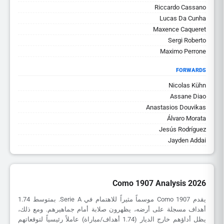
Riccardo Cassano
Lucas Da Cunha
Maxence Caqueret
Sergi Roberto
Maximo Perrone
FORWARDS
Nicolas Kühn
Assane Diao
Anastasios Douvikas
Álvaro Morata
Jesús Rodríguez
Jayden Addai
Como 1907 Analysis 2026
يقدم Como 1907 موسماً مثيراً للاهتمام في Serie A. بمتوسط 1.74
أهداف مسجلة على أرضه، يظهرون صلابة أمام جماهيرهم. ومع ذلك،
يظل أداؤهم خارج الديار (1.74 أهداف/مباراة) عاملاً رئيسياً لتوقعاتهم