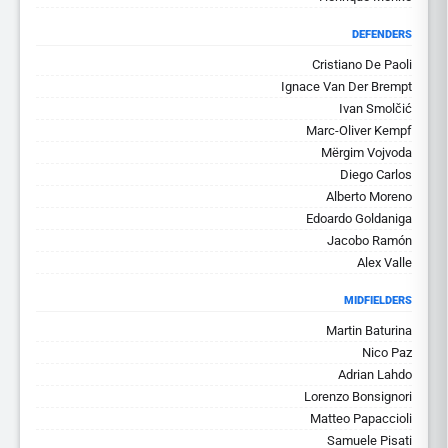
DEFENDERS
Cristiano De Paoli
Ignace Van Der Brempt
Ivan Smolčić
Marc-Oliver Kempf
Mërgim Vojvoda
Diego Carlos
Alberto Moreno
Edoardo Goldaniga
Jacobo Ramón
Alex Valle
MIDFIELDERS
Martin Baturina
Nico Paz
Adrian Lahdo
Lorenzo Bonsignori
Matteo Papaccioli
Samuele Pisati