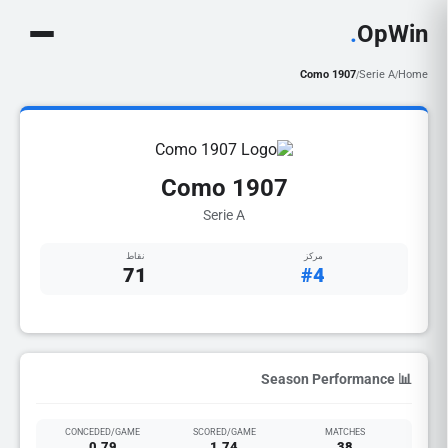
.
OpWin
Como 1907
Serie A
Home
/
/
Como 1907
Serie A
مركز
نقاط
71
#4
📊 Season Performance
CONCEDED/GAME
SCORED/GAME
MATCHES
0.79
1.74
38