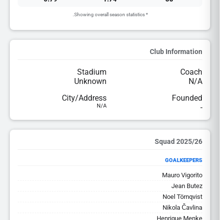
* Showing overall season statistics.
Club Information
Stadium
Coach
Unknown
N/A
City/Address
Founded
N/A
-
2025/26 Squad
GOALKEEPERS
Mauro Vigorito
Jean Butez
Noel Törnqvist
Nikola Čavlina
Henrique Menke