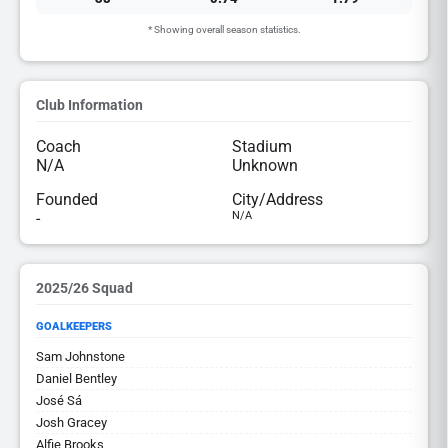
* Showing overall season statistics.
Club Information
Coach
Stadium
N/A
Unknown
Founded
City/Address
-
N/A
2025/26 Squad
GOALKEEPERS
Sam Johnstone
Daniel Bentley
José Sá
Josh Gracey
Alfie Brooks