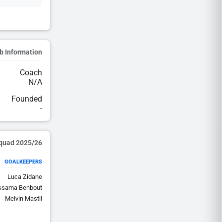
b Information
Coach
N/A
Founded
-
2025/26 Squad
GOALKEEPERS
Luca Zidane
ssama Benbout
Melvin Mastil