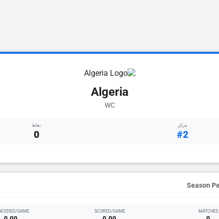
Algeria
WC
مركز
نقاط
0
#2
NCEDED/GAME
SCORED/GAME
MATCHES
0.00
0.00
0