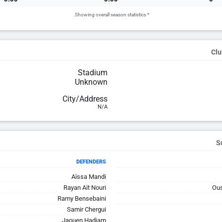
* Showing overall season statistics.
Clu
Stadium
Unknown
City/Address
N/A
DEFENDERS
Aïssa Mandi
Rayan Aït Nouri
Ou
Ramy Bensebaini
Samir Chergui
Jaouen Hadjam