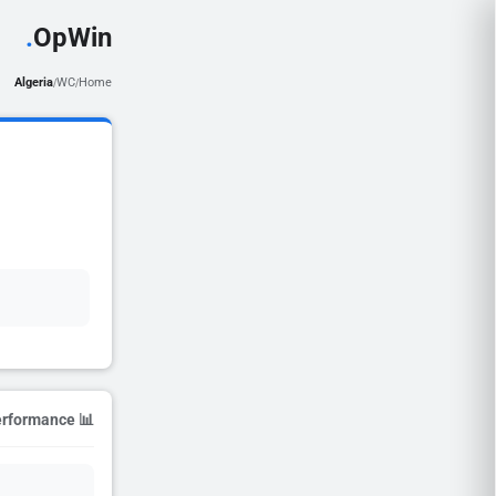
.
OpWin
Algeria
WC
Home
/
/
📊 Season Performance