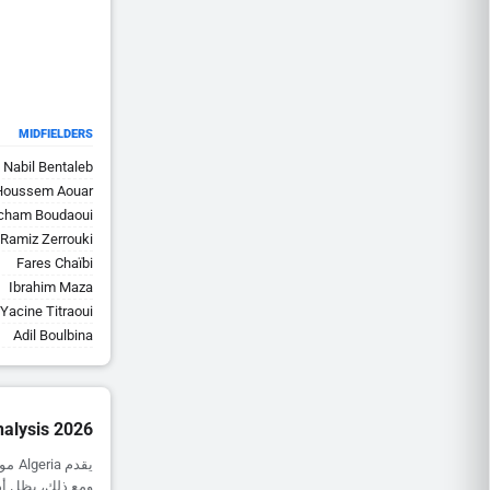
MIDFIELDERS
Nabil Bentaleb
Houssem Aouar
cham Boudaoui
Ramiz Zerrouki
Fares Chaïbi
Ibrahim Maza
Yacine Titraoui
Adil Boulbina
nalysis 2026
ومع ذلك، يظل أداؤهم خارج الديار (0.00 أه