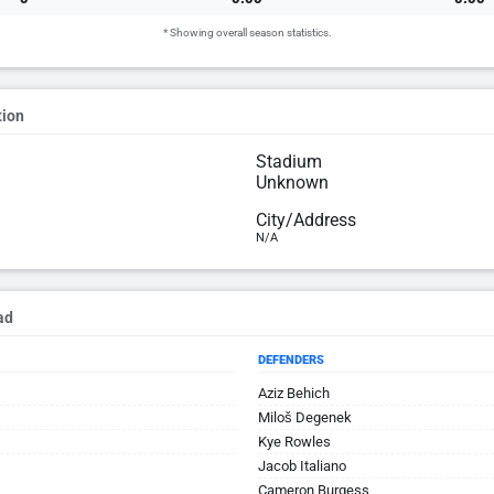
* Showing overall season statistics.
tion
Stadium
Unknown
City/Address
N/A
ad
DEFENDERS
Aziz Behich
Miloš Degenek
Kye Rowles
Jacob Italiano
Cameron Burgess