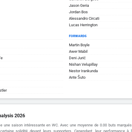
Jason Geria
Jordan Bos
Alessandro Circati
Lucas Herrington
FORWARDS
Martin Boyle
Awer Mabil
fe
Deni Jurić
Nishan Velupillay
Nestor Irankunda
Ante Šuto
tler
nalysis 2026
ise une saison intéressante en WC. Avec une moyenne de 0.00 buts marqués 
ertaine solidité devant leurs supporters. Cependant, leur performance à l'