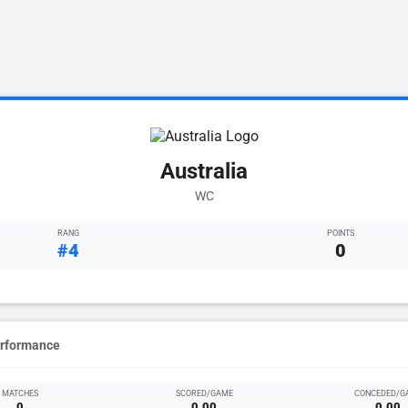
Australia
WC
RANG
POINTS
#4
0
erformance
MATCHES
SCORED/GAME
CONCEDED/G
0
0.00
0.00