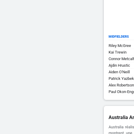
MIDFIELDERS
Riley McGree
Kai Trewin
Connor Metcal
Ajdin Hrustic
Aiden O'Neill
Patrick Yazbek
Alex Robertson
Paul Okon-Engs
Australia A
Australia réal
montrent une c