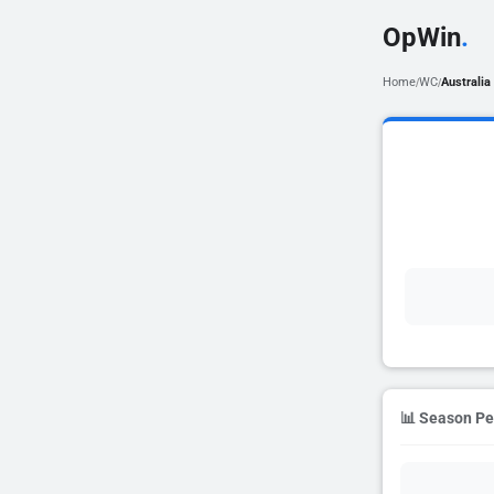
OpWin
.
Home
WC
Australia
/
/
📊 Season P