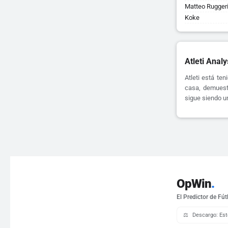
Matteo Rugger
Koke
Atleti Anal
Atleti está te
casa, demuestr
sigue siendo u
OpWin
.
El Predictor de Fút
⚖️
Descargo: Este