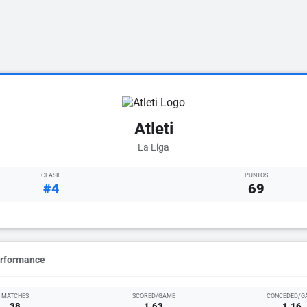
Atleti
La Liga
CLASIF
PUNTOS
#4
69
erformance
MATCHES
SCORED/GAME
CONCEDED/G
38
1.63
1.16