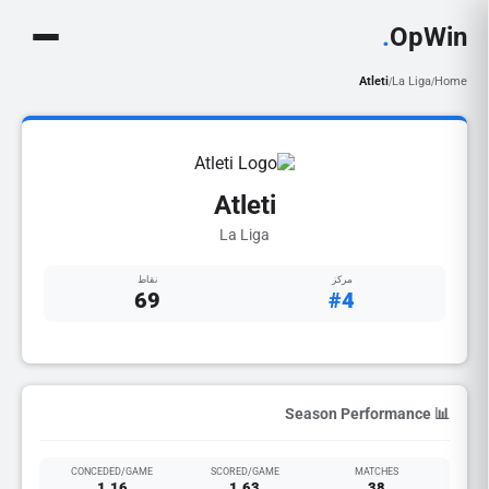
.
OpWin
Atleti
La Liga
Home
/
/
Atleti
La Liga
مركز
نقاط
69
#4
📊 Season Performance
CONCEDED/GAME
SCORED/GAME
MATCHES
1.16
1.63
38