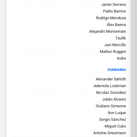
Javier Serrano
Pablo Barrios
Rodrigo Mendoza
Álex Baena
Alejandro Monserrate
Taufik
Javi Morcillo
Matteo Ruggeri
Koke
FORWARDS
Alexander Sørloth
Ademola Lookman
Nicolás González
Julián Álvarez
Giuliano Simeone
Iker Luque
Sergio Sánchez
Miguel Cubo
Antoine Griezmann