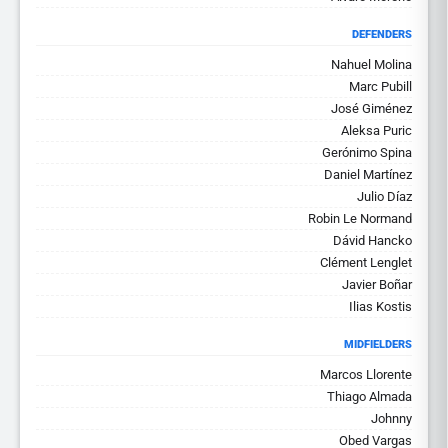
DEFENDERS
Nahuel Molina
Marc Pubill
José Giménez
Aleksa Puric
Gerónimo Spina
Daniel Martínez
Julio Díaz
Robin Le Normand
Dávid Hancko
Clément Lenglet
Javier Boñar
Ilias Kostis
MIDFIELDERS
Marcos Llorente
Thiago Almada
Johnny
Obed Vargas